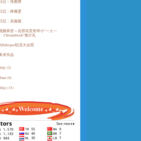
日记：张惠绣
日记：林佩雯
日记：吴薇薇
视频恭贺～吉胆岛竞智华小"一人一
Chromebook"推介礼
与Eduspec职员大合照
美术作品
July
(2)
June
(8)
May
(15)
｡◕‿◕｡Welcome ｡◕‿◕｡