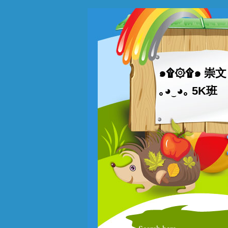
๑۩۞۩๑ 崇文 
｡◕‿◕｡ 5K班