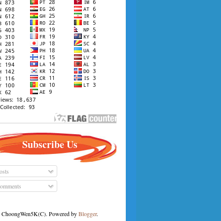
Subscribe Us
osts
omments
ChoongWen5K(C). Powered by
Blogger
.