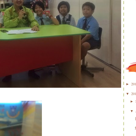
20
►
20
▼
►
▼