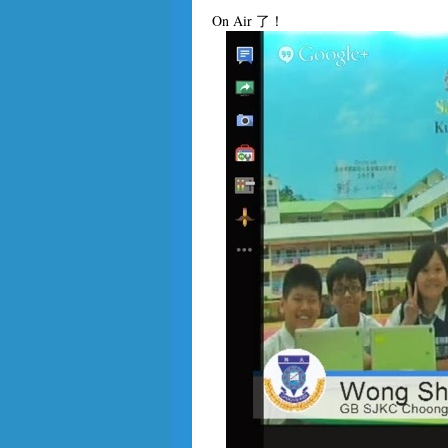
On Air 了！