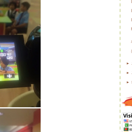
►
►
►