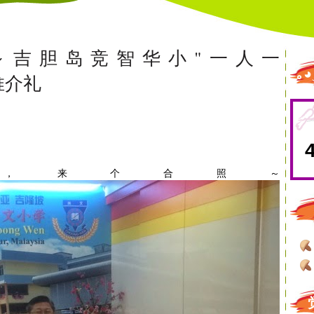
～吉胆岛竞智华小"一人一
｡
"推介礼
，来个合照～