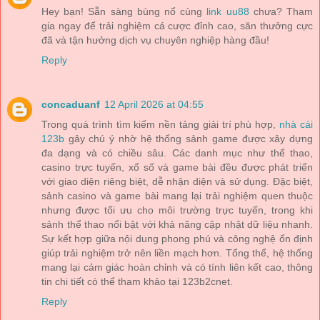
Hey bạn! Sẵn sàng bùng nổ cùng
link uu88
chưa? Tham
gia ngay để trải nghiệm cá cược đỉnh cao, săn thưởng cực
đã và tận hưởng dịch vụ chuyên nghiệp hàng đầu!
Reply
concaduanf
12 April 2026 at 04:55
Trong quá trình tìm kiếm nền tảng giải trí phù hợp,
nhà cái
123b
gây chú ý nhờ hệ thống sảnh game được xây dựng
đa dạng và có chiều sâu. Các danh mục như thể thao,
casino trực tuyến, xổ số và game bài đều được phát triển
với giao diện riêng biệt, dễ nhận diện và sử dụng. Đặc biệt,
sảnh casino và game bài mang lại trải nghiệm quen thuộc
nhưng được tối ưu cho môi trường trực tuyến, trong khi
sảnh thể thao nổi bật với khả năng cập nhật dữ liệu nhanh.
Sự kết hợp giữa nội dung phong phú và công nghệ ổn định
giúp trải nghiệm trở nên liền mạch hơn. Tổng thể, hệ thống
mang lại cảm giác hoàn chỉnh và có tính liên kết cao, thông
tin chi tiết có thể tham khảo tại 123b2cnet.
Reply