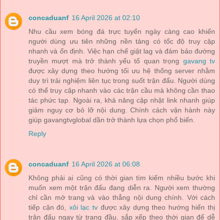
concaduanf
16 April 2026 at 02:10
Nhu cầu xem bóng đá trực tuyến ngày càng cao khiến
người dùng ưu tiên những nền tảng có tốc độ truy cập
nhanh và ổn định. Việc hạn chế giật lag và đảm bảo đường
truyền mượt mà trở thành yếu tố quan trọng
gavang tv
được xây dựng theo hướng tối ưu hệ thống server nhằm
duy trì trải nghiệm liên tục trong suốt trận đấu. Người dùng
có thể truy cập nhanh vào các trận cầu mà không cần thao
tác phức tạp. Ngoài ra, khả năng cập nhật link nhanh giúp
giảm nguy cơ bỏ lỡ nội dung. Chính cách vận hành này
giúp gavangtvglobal dần trở thành lựa chọn phổ biến.
Reply
concaduanf
16 April 2026 at 06:08
Không phải ai cũng có thời gian tìm kiếm nhiều bước khi
muốn xem một trận đấu đang diễn ra. Người xem thường
chỉ cần mở trang và vào thẳng nội dung chính. Với cách
tiếp cận đó,
xôi lạc tv
được xây dựng theo hướng hiển thị
trận đấu ngay từ trang đầu, sắp xếp theo thời gian để dễ