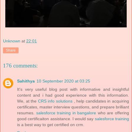
Unknown
at
22:01
Share
176 comments:
Sahithya
10 September 2020 at 03:25
It's very useful blog post with informative and insightful
content and i had good experience with this information.
We, at the
CRS info solutions
, help candidates in acquiring
certificates, master interview questions, and prepare brilliant
resumes.
salesforce training in bangalore
who are offering
good certificaiton assistance. I would say
salesforce training
is a best way to get certified on crm.