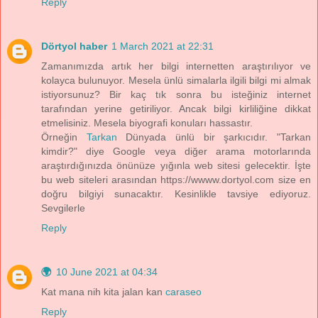
Reply
Dörtyol haber
1 March 2021 at 22:31
Zamanımızda artık her bilgi internetten araştırılıyor ve
kolayca bulunuyor. Mesela ünlü simalarla ilgili bilgi mi almak
istiyorsunuz? Bir kaç tık sonra bu isteğiniz internet
tarafından yerine getiriliyor. Ancak bilgi kirliliğine dikkat
etmelisiniz. Mesela biyografi konuları hassastır.
Örneğin
Tarkan
Dünyada ünlü bir şarkıcıdır. "Tarkan
kimdir?" diye Google veya diğer arama motorlarında
araştırdığınızda önünüze yığınla web sitesi gelecektir. İşte
bu web siteleri arasından https://wwww.dortyol.com size en
doğru bilgiyi sunacaktır. Kesinlikle tavsiye ediyoruz.
Sevgilerle
Reply
🌍
10 June 2021 at 04:34
Kat mana nih kita jalan kan
caraseo
Reply