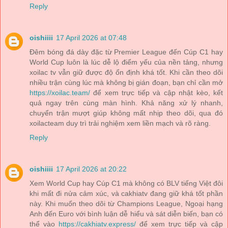
Reply
oishiiii
17 April 2026 at 07:48
Đêm bóng đá dày đặc từ Premier League đến Cúp C1 hay
World Cup luôn là lúc dễ lộ điểm yếu của nền tảng, nhưng
xoilac tv vẫn giữ được độ ổn định khá tốt. Khi cần theo dõi
nhiều trận cùng lúc mà không bị gián đoạn, bạn chỉ cần mở
https://xoilac.team/
để xem trực tiếp và cập nhật kèo, kết
quả ngay trên cùng màn hình. Khả năng xử lý nhanh,
chuyển trận mượt giúp không mất nhịp theo dõi, qua đó
xoilacteam duy trì trải nghiệm xem liền mạch và rõ ràng.
Reply
oishiiii
17 April 2026 at 20:22
Xem World Cup hay Cúp C1 mà không có BLV tiếng Việt đôi
khi mất đi nửa cảm xúc, và cakhiatv đang giữ khá tốt phần
này. Khi muốn theo dõi từ Champions League, Ngoại hạng
Anh đến Euro với bình luận dễ hiểu và sát diễn biến, bạn có
thể vào
https://cakhiatv.express/
để xem trực tiếp và cập