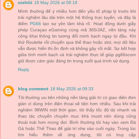
oishiiii
18 May 2026 at 08:18
Mình thường để ý nhiều hơn đến yếu tố pháp lý trước khi
trải nghiệm lâu dài trên một hệ thống trực tuyến, và đây là
điểm
PG66
tạo sự yên tâm khá rõ. Hoạt động dưới giấy
phép Curaçao eGaming cùng mã 365/JAZ, nền tảng này
công khai thông tin tương đối minh bạch ngay từ đầu. Khi
thử Roulette rồi chuyển qua thể thao hoặc slot, mọi dữ liệu
vẫn được hiển thị ổn định và không gây rối mắt. Sự kết hợp
giữa tính minh bạch và trải nghiệm thực tế giúp pg66scom
giữ được cảm giác đáng tin trong suốt quá trình sử dụng.
Reply
blog comment
18 May 2026 at 09:33
Tôi thường ưu tiên những nền tảng giải trí có giao diện đơn
giản vì dùng trên điện thoại sẽ tiện hơn nhiều. Sau khi trải
nghiệm 98WIN một thời gian, tôi thấy tốc độ tải nhanh và
thao tác chuyển chuyên mục khá mượt nên dùng cũng
thoải mái hơn mong đợi. Bình thường tôi hay vào xem Đá
Gà hoặc Thể Thao để giải trí nhẹ vào cuối ngày. Trong lúc
tìm hiểu thêm về ứng dụng, tôi có truy cập