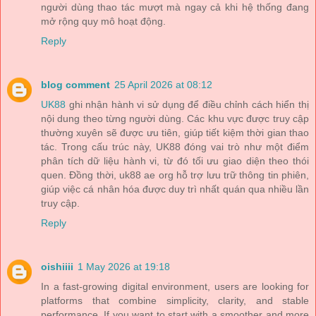
người dùng thao tác mượt mà ngay cả khi hệ thống đang
mở rộng quy mô hoạt động.
Reply
blog comment
25 April 2026 at 08:12
UK88
ghi nhận hành vi sử dụng để điều chỉnh cách hiển thị
nội dung theo từng người dùng. Các khu vực được truy cập
thường xuyên sẽ được ưu tiên, giúp tiết kiệm thời gian thao
tác. Trong cấu trúc này, UK88 đóng vai trò như một điểm
phân tích dữ liệu hành vi, từ đó tối ưu giao diện theo thói
quen. Đồng thời, uk88 ae org hỗ trợ lưu trữ thông tin phiên,
giúp việc cá nhân hóa được duy trì nhất quán qua nhiều lần
truy cập.
Reply
oishiiii
1 May 2026 at 19:18
In a fast-growing digital environment, users are looking for
platforms that combine simplicity, clarity, and stable
performance. If you want to start with a smoother and more