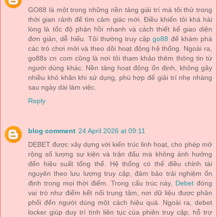
GO88 là một trong những nền tảng giải trí mà tôi thử trong
thời gian rảnh để tìm cảm giác mới. Điều khiến tôi khá hài
lòng là tốc độ phản hồi nhanh và cách thiết kế giao diện
đơn giản, dễ hiểu. Tôi thường truy cập
go88
để khám phá
các trò chơi mới và theo dõi hoạt động hệ thống. Ngoài ra,
go88s cn com cũng là nơi tôi tham khảo thêm thông tin từ
người dùng khác. Nền tảng hoạt động ổn định, không gây
nhiều khó khăn khi sử dụng, phù hợp để giải trí nhẹ nhàng
sau ngày dài làm việc.
Reply
blog comment
24 April 2026 at 09:11
DEBET được xây dựng với kiến trúc linh hoạt, cho phép mở
rộng số lượng sự kiện và trận đấu mà không ảnh hưởng
đến hiệu suất tổng thể. Hệ thống có thể điều chỉnh tài
nguyên theo lưu lượng truy cập, đảm bảo trải nghiệm ổn
định trong mọi thời điểm. Trong cấu trúc này,
Debet
đóng
vai trò như điểm kết nối trung tâm, nơi dữ liệu được phân
phối đến người dùng một cách hiệu quả. Ngoài ra, debet
locker giúp duy trì tính liên tục của phiên truy cập, hỗ trợ