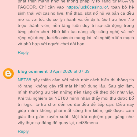
phát triển mạnh nhờ hệ thống pháp lý rõ ràng từ MGA và
PAGCOR. Chỉ cần vào
https://luck8casino.io/
, toàn bộ hệ
sinh thái với casino live, thể thao, slot nổ hũ và bắn cá đều
mở ra với tốc độ xử lý nhanh và ổn định. Sở hữu hơn 7.5
triệu thành viên, nền tảng luôn duy trì sự sôi động trong
từng phiên chơi. Nhờ liên tục nâng cấp công nghệ và mở
rộng nội dung, luck8casinoio mang lại trải nghiệm liền mạch
và phù hợp với người chơi dài hạn.
Reply
blog comment
3 April 2026 at 07:39
NET88
gây thiện cảm với mình nhờ cách hiển thị thông tin
rõ ràng, không gây rối mắt khi sử dụng lâu. Sau giờ làm,
mình thường ưu tiên những nền tảng dễ theo dõi như vậy.
Khi trải nghiệm tại NET88 mình nhận thấy mọi thứ được bố
trí logic, từ trò chơi đến ưu đãi đều dễ tiếp cận. Điều này
giúp mình không phải mất công tìm kiếm, giữ được cảm
giác thư giãn xuyên suốt. Một trải nghiệm gọn gàng như
vậy thực sự đáng để quay lại, net88menu.
Reply