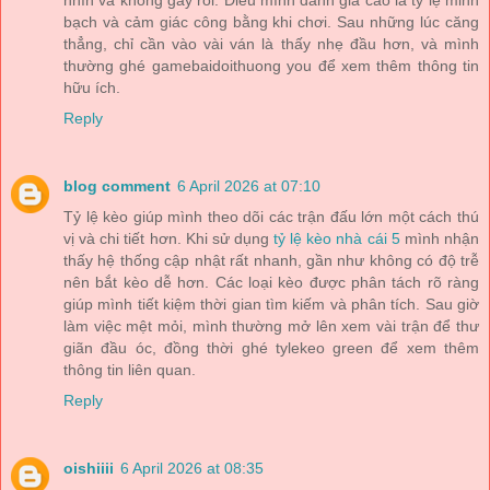
nhìn và không gây rối. Điều mình đánh giá cao là tỷ lệ minh
bạch và cảm giác công bằng khi chơi. Sau những lúc căng
thẳng, chỉ cần vào vài ván là thấy nhẹ đầu hơn, và mình
thường ghé gamebaidoithuong you để xem thêm thông tin
hữu ích.
Reply
blog comment
6 April 2026 at 07:10
Tỷ lệ kèo giúp mình theo dõi các trận đấu lớn một cách thú
vị và chi tiết hơn. Khi sử dụng
tỷ lệ kèo nhà cái 5
mình nhận
thấy hệ thống cập nhật rất nhanh, gần như không có độ trễ
nên bắt kèo dễ hơn. Các loại kèo được phân tách rõ ràng
giúp mình tiết kiệm thời gian tìm kiếm và phân tích. Sau giờ
làm việc mệt mỏi, mình thường mở lên xem vài trận để thư
giãn đầu óc, đồng thời ghé tylekeo green để xem thêm
thông tin liên quan.
Reply
oishiiii
6 April 2026 at 08:35