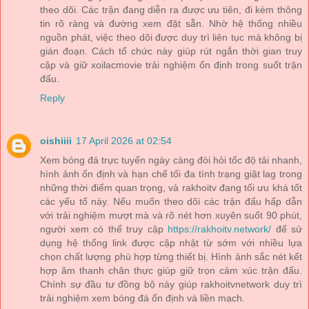
theo dõi. Các trận đang diễn ra được ưu tiên, đi kèm thông
tin rõ ràng và đường xem đặt sẵn. Nhờ hệ thống nhiều
nguồn phát, việc theo dõi được duy trì liên tục mà không bị
gián đoạn. Cách tổ chức này giúp rút ngắn thời gian truy
cập và giữ xoilacmovie trải nghiệm ổn định trong suốt trận
đấu.
Reply
oishiiii
17 April 2026 at 02:54
Xem bóng đá trực tuyến ngày càng đòi hỏi tốc độ tải nhanh,
hình ảnh ổn định và hạn chế tối đa tình trạng giật lag trong
những thời điểm quan trọng, và rakhoitv đang tối ưu khá tốt
các yếu tố này. Nếu muốn theo dõi các trận đấu hấp dẫn
với trải nghiệm mượt mà và rõ nét hơn xuyên suốt 90 phút,
người xem có thể truy cập
https://rakhoitv.network/
để sử
dụng hệ thống link được cập nhật từ sớm với nhiều lựa
chọn chất lượng phù hợp từng thiết bị. Hình ảnh sắc nét kết
hợp âm thanh chân thực giúp giữ trọn cảm xúc trận đấu.
Chính sự đầu tư đồng bộ này giúp rakhoitvnetwork duy trì
trải nghiệm xem bóng đá ổn định và liền mạch.