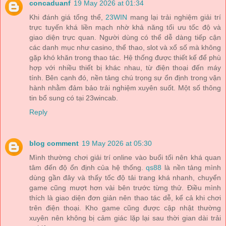
concaduanf
19 May 2026 at 01:34
Khi đánh giá tổng thể,
23WIN
mang lại trải nghiệm giải trí
trực tuyến khá liền mạch nhờ khả năng tối ưu tốc độ và
giao diện trực quan. Người dùng có thể dễ dàng tiếp cận
các danh mục như casino, thể thao, slot và xổ số mà không
gặp khó khăn trong thao tác. Hệ thống được thiết kế để phù
hợp với nhiều thiết bị khác nhau, từ điện thoại đến máy
tính. Bên cạnh đó, nền tảng chú trọng sự ổn định trong vận
hành nhằm đảm bảo trải nghiệm xuyên suốt. Một số thông
tin bổ sung có tại 23wincab.
Reply
blog comment
19 May 2026 at 05:30
Mình thường chơi giải trí online vào buổi tối nên khá quan
tâm đến độ ổn định của hệ thống.
qs88
là nền tảng mình
dùng gần đây và thấy tốc độ tải trang khá nhanh, chuyển
game cũng mượt hơn vài bên trước từng thử. Điều mình
thích là giao diện đơn giản nên thao tác dễ, kể cả khi chơi
trên điện thoại. Kho game cũng được cập nhật thường
xuyên nên không bị cảm giác lặp lại sau thời gian dài trải