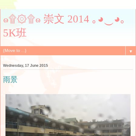
๑۩۞۩๑ 崇文 2014 ｡◕‿◕｡
5K班
▼
Wednesday, 17 June 2015
雨景