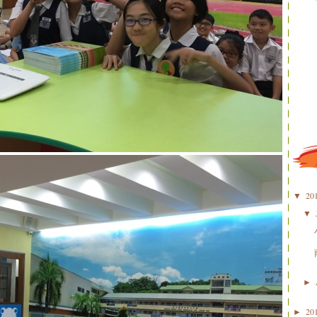
20
▼
▼
►
20
►