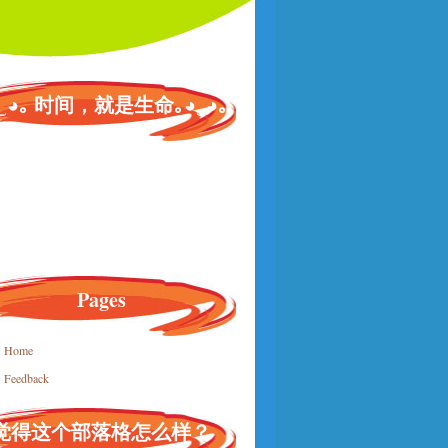
◕‿◕｡ 时间，就是生命｡◕‿◕｡
Pages
Home
Feedback
觉得这个部落格怎么样？