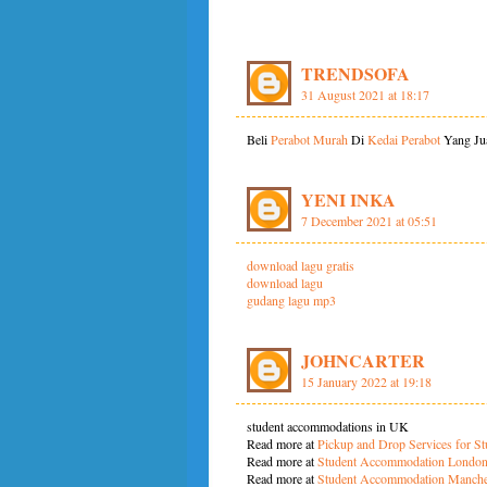
TRENDSOFA
31 August 2021 at 18:17
Beli
Perabot Murah
Di
Kedai Perabot
Yang Ju
YENI INKA
7 December 2021 at 05:51
download lagu gratis
download lagu
gudang lagu mp3
JOHNCARTER
15 January 2022 at 19:18
student accommodations in UK
Read more at
Pickup and Drop Services for St
Read more at
Student Accommodation Londo
Read more at
Student Accommodation Manche