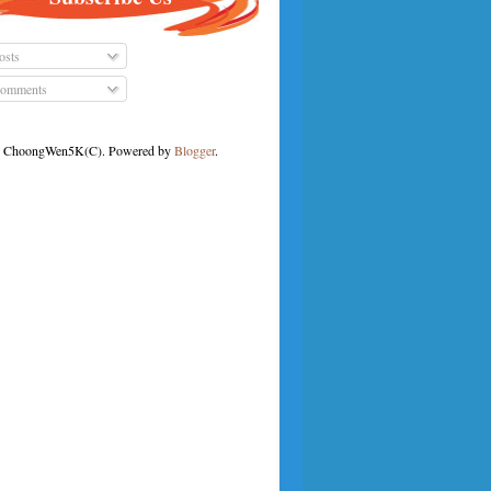
osts
omments
ChoongWen5K(C). Powered by
Blogger
.