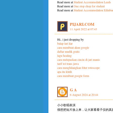
Read more at
Student Accommodation Leeds
Read more at
One stop shop for student
Read more at
Student Accommodation Edinbu
PIJARI.COM
11 April 2022 at 07:43
Hi.. i just dropping by
balap lari liar
cara membuat akun google
daftar mudik gratis
lagu healing
cara melepaskan cincin di jari manis
tarif tol trans jawa
cara menghilangkan filter rotoscope
apa itu klitih
cara membuat google form
G A
6 August 2024 at 20:44
小小歌唱表演
很想把短片放上来，让大家看看子仪的真