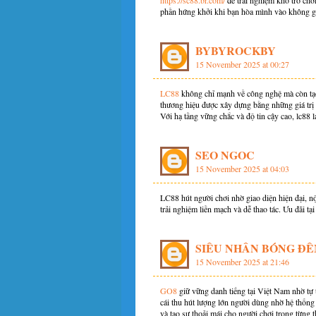
https://sc88.br.com/
để trải nghiệm kho trò chơi
phần hứng khởi khi bạn hòa mình vào không g
BYBYROCKBY
15 November 2025 at 00:27
LC88
không chỉ mạnh về công nghệ mà còn tạo 
thương hiệu được xây dựng bằng những giá trị
Với hạ tầng vững chắc và độ tin cậy cao, lc88 
SEO NGOC
15 November 2025 at 04:03
LC88 hút người chơi nhờ giao diện hiện đại, n
trải nghiệm liền mạch và dễ thao tác. Ưu đãi t
SIÊU NHÂN BÓNG Đ
15 November 2025 at 21:46
GO8
giữ vững danh tiếng tại Việt Nam nhờ tự t
cái thu hút lượng lớn người dùng nhờ hệ thống 
và tạo sự thoải mái cho người chơi trong từng t