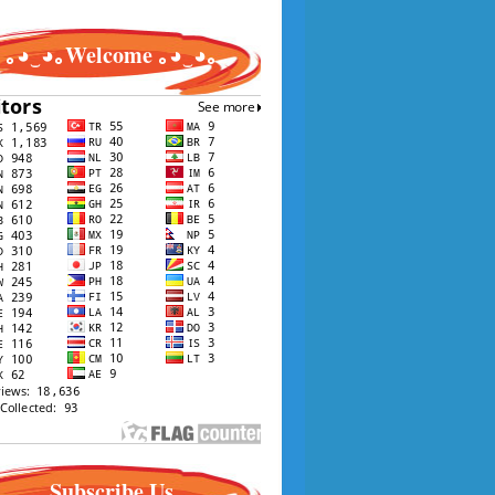
｡◕‿◕｡Welcome ｡◕‿◕｡
Subscribe Us