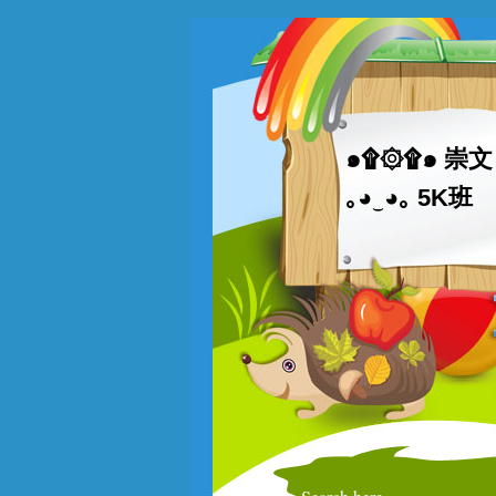
๑۩۞۩๑ 崇文 
｡◕‿◕｡ 5K班