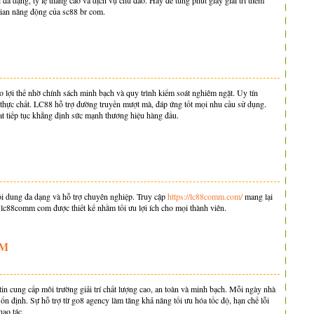
 đa dạng, tỷ lệ thắng cao và dịch vụ chu đáo. Hãy để từng phút giây giải trí thêm
ian năng động của sc88 br com.
lợi thế nhờ chính sách minh bạch và quy trình kiểm soát nghiêm ngặt. Uy tín
 thực chất. LC88 hỗ trợ đường truyền mượt mà, đáp ứng tốt mọi nhu cầu sử dụng.
lat tiếp tục khẳng định sức mạnh thương hiệu hàng đầu.
ội dung đa dạng và hỗ trợ chuyên nghiệp. Truy cập
https://lc88comm.com/
mang lại
ại lc88comm com được thiết kế nhằm tối ưu lợi ích cho mọi thành viên.
ÊM
in cung cấp môi trường giải trí chất lượng cao, an toàn và minh bạch. Mỗi ngày nhà
ổn định. Sự hỗ trợ từ go8 agency làm tăng khả năng tối ưu hóa tốc độ, hạn chế lỗi
hao tác.