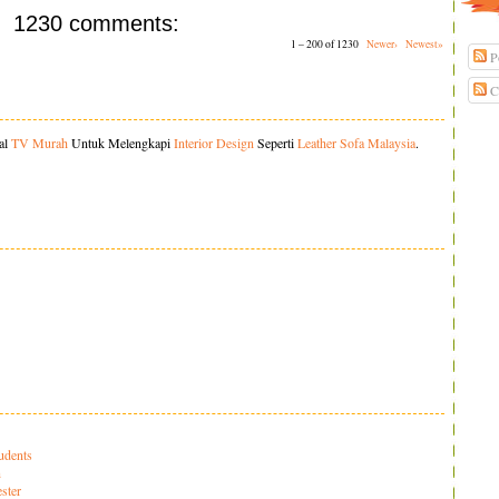
1230 comments:
1 – 200 of 1230
Newer›
Newest»
P
C
al
TV Murah
Untuk Melengkapi
Interior Design
Seperti
Leather Sofa Malaysia
.
udents
n
ster