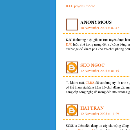
IEEE projects for cse
ANONYMOUS
10 November 2025 at 07:47
KJC là thương hiệu giải trí trực tuyến được hàn
KJC
luôn chú trọng mang đến sự công bằng, mi
exchange để khám phá kho trò chơi phong phú 
SEO NGOC
12 November 2025 at 01:15
Từ khi ra mắt,
CM88
đã tạo dựng uy tín nhờ sự
có thể tham gia hàng trăm trò chơi đẳng cấp n
nâng cấp công nghệ để mang đến môi trường giải
HAI TRAN
12 November 2025 at 11:29
SC88 là điểm đến đáng tin cậy cho cộng đồng