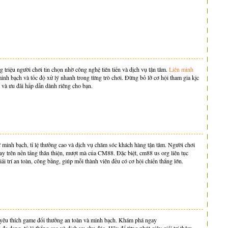
g triệu người chơi tin chọn nhờ công nghệ tiên tiến và dịch vụ tận tâm.
Liên minh
nh bạch và tốc độ xử lý nhanh trong từng trò chơi. Đừng bỏ lỡ cơ hội tham gia kjc
và ưu đãi hấp dẫn dành riêng cho bạn.
 minh bạch, tỉ lệ thưởng cao và dịch vụ chăm sóc khách hàng tận tâm. Người chơi
gay trên nền tảng thân thiện, mượt mà của CM88. Đặc biệt, cm88 us org liên tục
 trí an toàn, công bằng, giúp mỗi thành viên đều có cơ hội chiến thắng lớn.
 yêu thích game đổi thưởng an toàn và minh bạch. Khám phá ngay