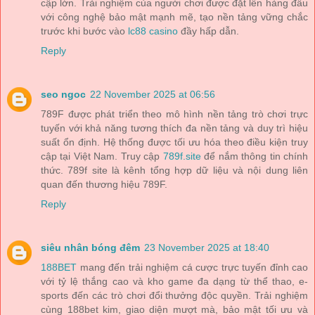
cập lớn. Trải nghiệm của người chơi được đặt lên hàng đầu
với công nghệ bảo mật mạnh mẽ, tạo nền tảng vững chắc
trước khi bước vào
lc88 casino
đầy hấp dẫn.
Reply
seo ngoc
22 November 2025 at 06:56
789F được phát triển theo mô hình nền tảng trò chơi trực
tuyến với khả năng tương thích đa nền tảng và duy trì hiệu
suất ổn định. Hệ thống được tối ưu hóa theo điều kiện truy
cập tại Việt Nam. Truy cập
789f.site
để nắm thông tin chính
thức. 789f site là kênh tổng hợp dữ liệu và nội dung liên
quan đến thương hiệu 789F.
Reply
siêu nhân bóng đêm
23 November 2025 at 18:40
188BET
mang đến trải nghiệm cá cược trực tuyến đỉnh cao
với tỷ lệ thắng cao và kho game đa dạng từ thể thao, e-
sports đến các trò chơi đổi thưởng độc quyền. Trải nghiệm
cùng 188bet kim, giao diện mượt mà, bảo mật tối ưu và