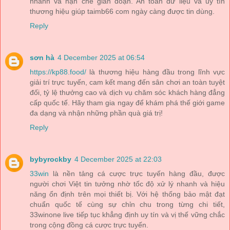
nhanh và hạn chế gián đoạn. An toàn dữ liệu và uy tín
thương hiệu giúp taimb66 com ngày càng được tin dùng.
Reply
sơn hà
4 December 2025 at 06:54
https://kp88.food/
là thương hiệu hàng đầu trong lĩnh vực
giải trí trực tuyến, cam kết mang đến sân chơi an toàn tuyệt
đối, tỷ lệ thưởng cao và dịch vụ chăm sóc khách hàng đẳng
cấp quốc tế. Hãy tham gia ngay để khám phá thế giới game
đa dạng và nhận những phần quà giá trị!
Reply
bybyrockby
4 December 2025 at 22:03
33win
là nền tảng cá cược trực tuyến hàng đầu, được
người chơi Việt tin tưởng nhờ tốc độ xử lý nhanh và hiệu
năng ổn định trên mọi thiết bị. Với hệ thống bảo mật đạt
chuẩn quốc tế cùng sự chỉn chu trong từng chi tiết,
33winone live tiếp tục khẳng định uy tín và vị thế vững chắc
trong cộng đồng cá cược trực tuyến.