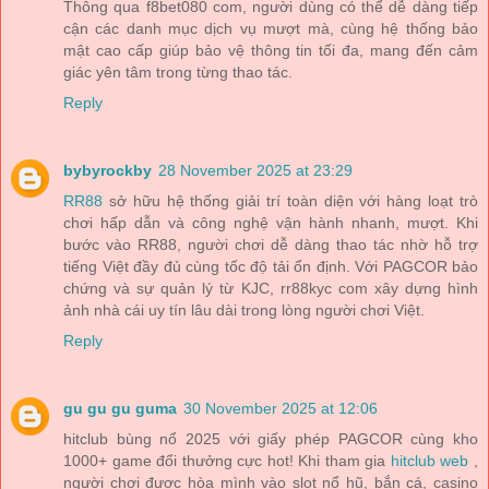
Thông qua f8bet080 com, người dùng có thể dễ dàng tiếp
cận các danh mục dịch vụ mượt mà, cùng hệ thống bảo
mật cao cấp giúp bảo vệ thông tin tối đa, mang đến cảm
giác yên tâm trong từng thao tác.
Reply
bybyrockby
28 November 2025 at 23:29
RR88
sở hữu hệ thống giải trí toàn diện với hàng loạt trò
chơi hấp dẫn và công nghệ vận hành nhanh, mượt. Khi
bước vào RR88, người chơi dễ dàng thao tác nhờ hỗ trợ
tiếng Việt đầy đủ cùng tốc độ tải ổn định. Với PAGCOR bảo
chứng và sự quản lý từ KJC, rr88kyc com xây dựng hình
ảnh nhà cái uy tín lâu dài trong lòng người chơi Việt.
Reply
gu gu gu guma
30 November 2025 at 12:06
hitclub bùng nổ 2025 với giấy phép PAGCOR cùng kho
1000+ game đổi thưởng cực hot! Khi tham gia
hitclub web
,
người chơi được hòa mình vào slot nổ hũ, bắn cá, casino