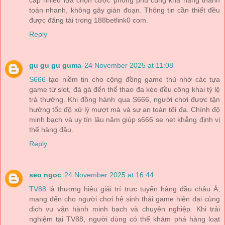
cấp nhiều lựa chọn cược phong phú cùng khả năng thanh
toán nhanh, không gây gián đoạn. Thông tin cần thiết đều
được đăng tải trong 188betlink0 com.
Reply
gu gu gu guma
24 November 2025 at 11:08
S666
tạo niềm tin cho cộng đồng game thủ nhờ các tựa
game từ slot, đá gà đến thể thao đa kèo đều công khai tỷ lệ
trả thưởng. Khi đồng hành qua S666, người chơi được tận
hưởng tốc độ xử lý mượt mà và sự an toàn tối đa. Chính độ
minh bạch và uy tín lâu năm giúp s666 se net khẳng định vị
thế hàng đầu.
Reply
seo ngoc
24 November 2025 at 16:44
TV88
là thương hiệu giải trí trực tuyến hàng đầu châu Á,
mang đến cho người chơi hệ sinh thái game hiện đại cùng
dịch vụ vận hành minh bạch và chuyên nghiệp. Khi trải
nghiệm tại TV88, người dùng có thể khám phá hàng loạt