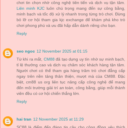
chơi tin chọn nhờ công nghệ tiên tiến và dịch vụ tận tâm.
Liên minh KJC
luôn chú trọng mang đến sự công bằng,
minh bạch và tốc độ xử lý nhanh trong từng trò chơi. Đừng
bỏ lỡ cơ hội tham gia kjc exchange để khám phá kho trò
chơi phong phú và ưu đãi hấp dẫn dành riêng cho bạn.
Reply
seo ngoc
12 November 2025 at 01:15
Từ khi ra mắt,
CM88
đã tạo dựng uy tín nhờ sự minh bạch,
tỉ lệ thưởng cao và dịch vụ chăm sóc khách hàng tận tâm.
Người chơi có thể tham gia hàng trăm trò chơi đẳng cấp
ngay trên nền tảng thân thiện, mượt mà của CM88. Đặc
biệt, cm88 us org liên tục nâng cấp công nghệ để mang
đến môi trường giải trí an toàn, công bằng, giúp mỗi thành
viên đều có cơ hội chiến thắng lớn.
Reply
hai tran
12 November 2025 at 11:29
SC88 là điểm đến đáng tin cậy cho cộng đồng yêu thích