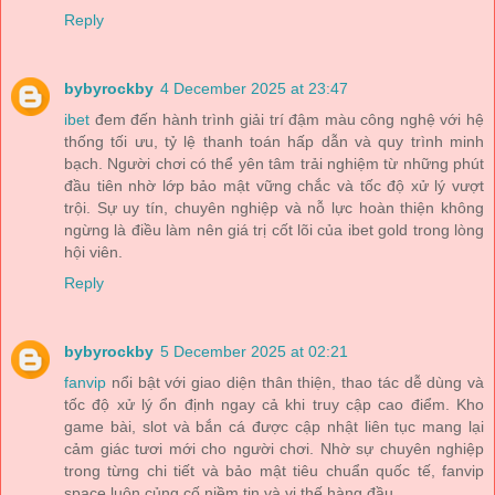
Reply
bybyrockby
4 December 2025 at 23:47
ibet
đem đến hành trình giải trí đậm màu công nghệ với hệ
thống tối ưu, tỷ lệ thanh toán hấp dẫn và quy trình minh
bạch. Người chơi có thể yên tâm trải nghiệm từ những phút
đầu tiên nhờ lớp bảo mật vững chắc và tốc độ xử lý vượt
trội. Sự uy tín, chuyên nghiệp và nỗ lực hoàn thiện không
ngừng là điều làm nên giá trị cốt lõi của ibet gold trong lòng
hội viên.
Reply
bybyrockby
5 December 2025 at 02:21
fanvip
nổi bật với giao diện thân thiện, thao tác dễ dùng và
tốc độ xử lý ổn định ngay cả khi truy cập cao điểm. Kho
game bài, slot và bắn cá được cập nhật liên tục mang lại
cảm giác tươi mới cho người chơi. Nhờ sự chuyên nghiệp
trong từng chi tiết và bảo mật tiêu chuẩn quốc tế, fanvip
space luôn củng cố niềm tin và vị thế hàng đầu.