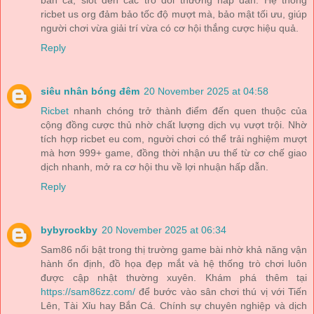
bắn cá, slot đến các trò đổi thưởng hấp dẫn. Hệ thống
ricbet us org đảm bảo tốc độ mượt mà, bảo mật tối ưu, giúp
người chơi vừa giải trí vừa có cơ hội thắng cược hiệu quả.
Reply
siêu nhân bóng đêm
20 November 2025 at 04:58
Ricbet
nhanh chóng trở thành điểm đến quen thuộc của
cộng đồng cược thủ nhờ chất lượng dịch vụ vượt trội. Nhờ
tích hợp ricbet eu com, người chơi có thể trải nghiệm mượt
mà hơn 999+ game, đồng thời nhận ưu thế từ cơ chế giao
dịch nhanh, mở ra cơ hội thu về lợi nhuận hấp dẫn.
Reply
bybyrockby
20 November 2025 at 06:34
Sam86 nổi bật trong thị trường game bài nhờ khả năng vận
hành ổn định, đồ họa đẹp mắt và hệ thống trò chơi luôn
được cập nhật thường xuyên. Khám phá thêm tại
https://sam86zz.com/
để bước vào sân chơi thú vị với Tiến
Lên, Tài Xỉu hay Bắn Cá. Chính sự chuyên nghiệp và dịch