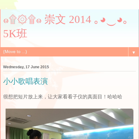
๑۩۞۩๑ 崇文 2014 ｡◕‿◕｡
5K班
▼
Wednesday, 17 June 2015
小小歌唱表演
很想把短片放上来，让大家看看子仪的真面目！哈哈哈