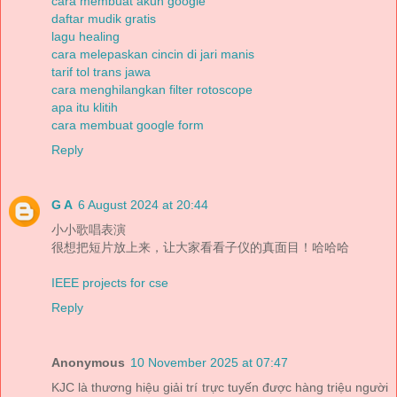
cara membuat akun google
daftar mudik gratis
lagu healing
cara melepaskan cincin di jari manis
tarif tol trans jawa
cara menghilangkan filter rotoscope
apa itu klitih
cara membuat google form
Reply
G A
6 August 2024 at 20:44
小小歌唱表演
很想把短片放上来，让大家看看子仪的真面目！哈哈哈
IEEE projects for cse
Reply
Anonymous
10 November 2025 at 07:47
KJC là thương hiệu giải trí trực tuyến được hàng triệu người