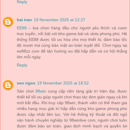
Reply
hai tran
19 November 2025 at 12:27
EE88
– lựa chọn hàng đầu cho người yêu thích cá cược
trực tuyến, nổi bật với kho game bài và slots phong phú. Hệ
thống EE88 được tối ưu hóa cho mọi thiết bị, đảm bảo tốc
độ mượt mà cùng bảo mật an toàn tuyệt đối. Chơi ngay tại
ee88zz com để tận hưởng ưu đãi hấp dẫn và cơ hội thắng
lớn mỗi ngày.
Reply
seo ngoc
19 November 2025 at 18:52
Sân chơi
98win
cung cấp nền tảng giải trí hiện đại, được
thiết kế tối ưu giúp người chơi thao tác đơn giản ngay cả khi
mới bắt đầu. Khi truy cập 98win, thành viên có thể tham gia
nhiều hạng mục giải trí hấp dẫn cùng kho game phong phú
được cập nhật liên tục. Với hệ thống kỹ thuật và đội ngũ
vận hành chuyên nghiệp từ 98winlive com, người chơi luôn
được đảm bảo an toàn, giao dịch minh bạch và quyền lợi