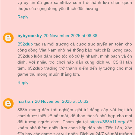
vụ uy tín đã giúp sam86zz com trở thành lựa chọn quen
thuộc của cộng đồng yêu thích đổi thưởng.
Reply
bybyrockby
20 November 2025 at 08:38
B52club
tạo ra môi trường cá cược trực tuyến an toàn cho
cộng đồng Việt Nam nhờ hệ thống bảo mật chất lượng cao.
B52club luôn đảm bảo tốc độ xử lý nhanh, minh bạch và ổn
định. Với nhiều trò chơi hấp dẫn cùng dịch vụ CSKH tận
tâm, b52club trading trở thành điểm đến lý tưởng cho mọi
game thủ mong muốn thắng lớn.
Reply
hai tran
20 November 2025 at 10:32
888b mang đến trải nghiệm giải trí đẳng cấp với loạt trò
chơi được thiết kế bắt mắt, dễ thao tác và phù hợp cho mọi
đối tượng người chơi. Tham gia tại
https://888b11.org/
để
khám phá thêm nhiều lựa chọn hấp dẫn như Tiến Lên, Xóc
Đĩa hay các game slot vui nhộn. Dịch vụ 24/7 và môi trường