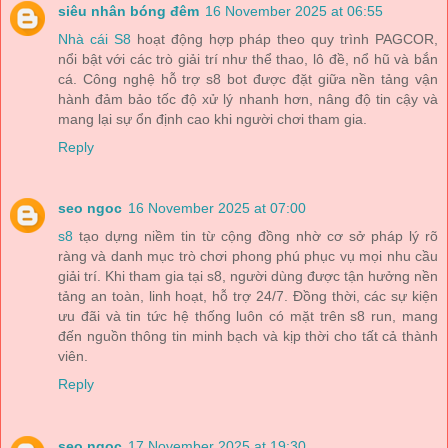
siêu nhân bóng đêm
16 November 2025 at 06:55
Nhà cái S8
hoạt động hợp pháp theo quy trình PAGCOR,
nổi bật với các trò giải trí như thể thao, lô đề, nổ hũ và bắn
cá. Công nghệ hỗ trợ s8 bot được đặt giữa nền tảng vận
hành đảm bảo tốc độ xử lý nhanh hơn, nâng độ tin cậy và
mang lại sự ổn định cao khi người chơi tham gia.
Reply
seo ngoc
16 November 2025 at 07:00
s8
tạo dựng niềm tin từ cộng đồng nhờ cơ sở pháp lý rõ
ràng và danh mục trò chơi phong phú phục vụ mọi nhu cầu
giải trí. Khi tham gia tại s8, người dùng được tận hưởng nền
tảng an toàn, linh hoạt, hỗ trợ 24/7. Đồng thời, các sự kiện
ưu đãi và tin tức hệ thống luôn có mặt trên s8 run, mang
đến nguồn thông tin minh bạch và kịp thời cho tất cả thành
viên.
Reply
seo ngoc
17 November 2025 at 19:30