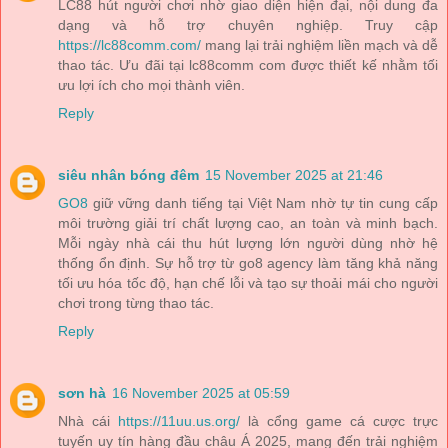
LC88 hút người chơi nhờ giao diện hiện đại, nội dung đa
dạng và hỗ trợ chuyên nghiệp. Truy cập
https://lc88comm.com/
mang lại trải nghiệm liền mạch và dễ
thao tác. Ưu đãi tại lc88comm com được thiết kế nhằm tối
ưu lợi ích cho mọi thành viên.
Reply
siêu nhân bóng đêm
15 November 2025 at 21:46
GO8
giữ vững danh tiếng tại Việt Nam nhờ tự tin cung cấp
môi trường giải trí chất lượng cao, an toàn và minh bạch.
Mỗi ngày nhà cái thu hút lượng lớn người dùng nhờ hệ
thống ổn định. Sự hỗ trợ từ go8 agency làm tăng khả năng
tối ưu hóa tốc độ, hạn chế lỗi và tạo sự thoải mái cho người
chơi trong từng thao tác.
Reply
sơn hà
16 November 2025 at 05:59
Nhà cái
https://11uu.us.org/
là cổng game cá cược trực
tuyến uy tín hàng đầu châu Á 2025, mang đến trải nghiệm