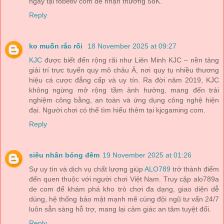
ngay tại f8betlv com để nhận thưởng 58K.
Reply
ko muốn rắc rối
18 November 2025 at 09:27
KJC
được biết đến rộng rãi như Liên Minh KJC – nền tảng
giải trí trực tuyến quy mô châu Á, nơi quy tụ nhiều thương
hiệu cá cược đẳng cấp và uy tín. Ra đời năm 2019, KJC
không ngừng mở rộng tầm ảnh hưởng, mang đến trải
nghiệm công bằng, an toàn và ứng dụng công nghệ hiện
đại. Người chơi có thể tìm hiểu thêm tại kjcgaming com.
Reply
siêu nhân bóng đêm
19 November 2025 at 01:26
Sự uy tín và dịch vụ chất lượng giúp
ALO789
trở thành điểm
đến quen thuộc với người chơi Việt Nam. Truy cập alo789a
de com để khám phá kho trò chơi đa dạng, giao diện dễ
dùng, hệ thống bảo mật mạnh mẽ cùng đội ngũ tư vấn 24/7
luôn sẵn sàng hỗ trợ, mang lại cảm giác an tâm tuyệt đối.
Reply