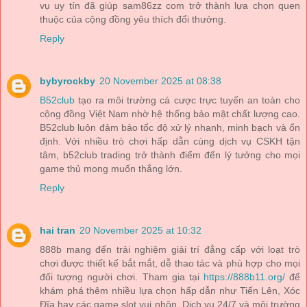
vụ uy tín đã giúp sam86zz com trở thành lựa chọn quen
thuộc của cộng đồng yêu thích đổi thưởng.
Reply
bybyrockby
20 November 2025 at 08:38
B52club
tạo ra môi trường cá cược trực tuyến an toàn cho
cộng đồng Việt Nam nhờ hệ thống bảo mật chất lượng cao.
B52club luôn đảm bảo tốc độ xử lý nhanh, minh bạch và ổn
định. Với nhiều trò chơi hấp dẫn cùng dịch vụ CSKH tận
tâm, b52club trading trở thành điểm đến lý tưởng cho mọi
game thủ mong muốn thắng lớn.
Reply
hai tran
20 November 2025 at 10:32
888b mang đến trải nghiệm giải trí đẳng cấp với loạt trò
chơi được thiết kế bắt mắt, dễ thao tác và phù hợp cho mọi
đối tượng người chơi. Tham gia tại
https://888b11.org/
để
khám phá thêm nhiều lựa chọn hấp dẫn như Tiến Lên, Xóc
Đĩa hay các game slot vui nhộn. Dịch vụ 24/7 và môi trường