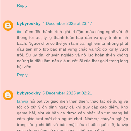
Reply
bybyrockby
4 December 2025 at 23:47
ibet
đem đến hành trình giải trí đậm màu công nghệ với hệ
thống tối ưu, tỷ lệ thanh toán hấp dẫn và quy trình minh
bạch. Người chơi có thể yên tâm trải nghiệm từ những phút
đầu tiên nhờ lớp bảo mật vững chắc và tốc độ xử lý vượt
trội. Sự uy tín, chuyên nghiệp và nỗ lực hoàn thiện không
ngừng là điều làm nên giá trị cốt lõi của ibet gold trong lòng
hội viên.
Reply
bybyrockby
5 December 2025 at 02:21
fanvip
nổi bật với giao diện thân thiện, thao tác dễ dùng và
tốc độ xử lý ổn định ngay cả khi truy cập cao điểm. Kho
game bài, slot và bắn cá được cập nhật liên tục mang lại
cảm giác tươi mới cho người chơi. Nhờ sự chuyên nghiệp
trong từng chi tiết và bảo mật tiêu chuẩn quốc tế, fanvip
space luôn củng cố niềm tin và vị thế hàng đầu.