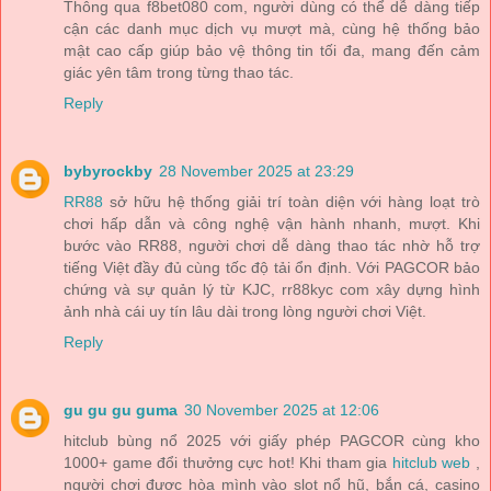
Thông qua f8bet080 com, người dùng có thể dễ dàng tiếp
cận các danh mục dịch vụ mượt mà, cùng hệ thống bảo
mật cao cấp giúp bảo vệ thông tin tối đa, mang đến cảm
giác yên tâm trong từng thao tác.
Reply
bybyrockby
28 November 2025 at 23:29
RR88
sở hữu hệ thống giải trí toàn diện với hàng loạt trò
chơi hấp dẫn và công nghệ vận hành nhanh, mượt. Khi
bước vào RR88, người chơi dễ dàng thao tác nhờ hỗ trợ
tiếng Việt đầy đủ cùng tốc độ tải ổn định. Với PAGCOR bảo
chứng và sự quản lý từ KJC, rr88kyc com xây dựng hình
ảnh nhà cái uy tín lâu dài trong lòng người chơi Việt.
Reply
gu gu gu guma
30 November 2025 at 12:06
hitclub bùng nổ 2025 với giấy phép PAGCOR cùng kho
1000+ game đổi thưởng cực hot! Khi tham gia
hitclub web
,
người chơi được hòa mình vào slot nổ hũ, bắn cá, casino