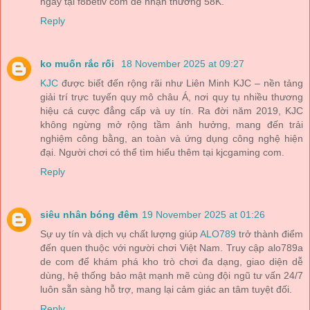
ngay tại f8betlv com để nhận thưởng 58K.
Reply
ko muốn rắc rối
18 November 2025 at 09:27
KJC
được biết đến rộng rãi như Liên Minh KJC – nền tảng
giải trí trực tuyến quy mô châu Á, nơi quy tụ nhiều thương
hiệu cá cược đẳng cấp và uy tín. Ra đời năm 2019, KJC
không ngừng mở rộng tầm ảnh hưởng, mang đến trải
nghiệm công bằng, an toàn và ứng dụng công nghệ hiện
đại. Người chơi có thể tìm hiểu thêm tại kjcgaming com.
Reply
siêu nhân bóng đêm
19 November 2025 at 01:26
Sự uy tín và dịch vụ chất lượng giúp
ALO789
trở thành điểm
đến quen thuộc với người chơi Việt Nam. Truy cập alo789a
de com để khám phá kho trò chơi đa dạng, giao diện dễ
dùng, hệ thống bảo mật mạnh mẽ cùng đội ngũ tư vấn 24/7
luôn sẵn sàng hỗ trợ, mang lại cảm giác an tâm tuyệt đối.
Reply