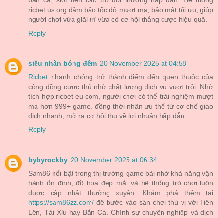
bắn cá, slot đến các trò đổi thưởng hấp dẫn. Hệ thống
ricbet us org đảm bảo tốc độ mượt mà, bảo mật tối ưu, giúp
người chơi vừa giải trí vừa có cơ hội thắng cược hiệu quả.
Reply
siêu nhân bóng đêm
20 November 2025 at 04:58
Ricbet
nhanh chóng trở thành điểm đến quen thuộc của
cộng đồng cược thủ nhờ chất lượng dịch vụ vượt trội. Nhờ
tích hợp ricbet eu com, người chơi có thể trải nghiệm mượt
mà hơn 999+ game, đồng thời nhận ưu thế từ cơ chế giao
dịch nhanh, mở ra cơ hội thu về lợi nhuận hấp dẫn.
Reply
bybyrockby
20 November 2025 at 06:34
Sam86 nổi bật trong thị trường game bài nhờ khả năng vận
hành ổn định, đồ họa đẹp mắt và hệ thống trò chơi luôn
được cập nhật thường xuyên. Khám phá thêm tại
https://sam86zz.com/
để bước vào sân chơi thú vị với Tiến
Lên, Tài Xỉu hay Bắn Cá. Chính sự chuyên nghiệp và dịch