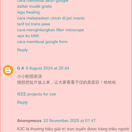
cara membuat akun google
daftar mudik gratis
lagu healing
cara melepaskan cincin di jari manis
tarif tol trans jawa
cara menghilangkan filter rotoscope
apa itu klitih
cara membuat google form
Reply
G A
6 August 2024 at 20:44
小小歌唱表演
很想把短片放上来，让大家看看子仪的真面目！哈哈哈
IEEE projects for cse
Reply
Anonymous
10 November 2025 at 07:47
KJC là thương hiệu giải trí trực tuyến được hàng triệu người