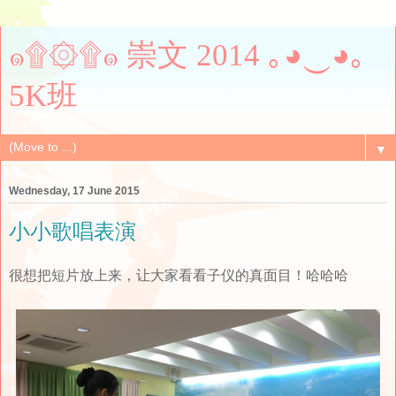
๑۩۞۩๑ 崇文 2014 ｡◕‿◕｡
5K班
▼
Wednesday, 17 June 2015
小小歌唱表演
很想把短片放上来，让大家看看子仪的真面目！哈哈哈