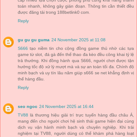
cấp nhiều lựa chọn cược phong phú cùng khả năng thanh
toán nhanh, không gây gián đoạn. Thông tin cần thiết đều
được đăng tải trong 188betlink0 com.
Reply
gu gu gu guma
24 November 2025 at 11:08
S666
tạo niềm tin cho cộng đồng game thủ nhờ các tựa
game từ slot, đá gà đến thể thao đa kèo đều công khai tỷ lệ
trả thưởng. Khi đồng hành qua S666, người chơi được tận
hưởng tốc độ xử lý mượt mà và sự an toàn tối đa. Chính độ
minh bạch và uy tín lâu năm giúp s666 se net khẳng định vị
thế hàng đầu.
Reply
seo ngoc
24 November 2025 at 16:44
TV88
là thương hiệu giải trí trực tuyến hàng đầu châu Á,
mang đến cho người chơi hệ sinh thái game hiện đại cùng
dịch vụ vận hành minh bạch và chuyên nghiệp. Khi trải
nghiệm tại TV88, người dùng có thể khám phá hàng loạt