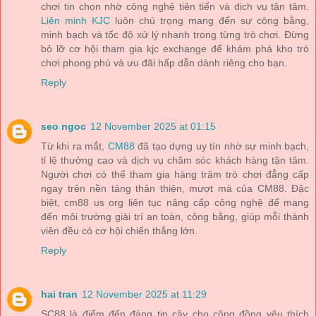
chơi tin chọn nhờ công nghệ tiên tiến và dịch vụ tận tâm.
Liên minh KJC
luôn chú trọng mang đến sự công bằng,
minh bạch và tốc độ xử lý nhanh trong từng trò chơi. Đừng
bỏ lỡ cơ hội tham gia kjc exchange để khám phá kho trò
chơi phong phú và ưu đãi hấp dẫn dành riêng cho bạn.
Reply
seo ngoc
12 November 2025 at 01:15
Từ khi ra mắt,
CM88
đã tạo dựng uy tín nhờ sự minh bạch,
tỉ lệ thưởng cao và dịch vụ chăm sóc khách hàng tận tâm.
Người chơi có thể tham gia hàng trăm trò chơi đẳng cấp
ngay trên nền tảng thân thiện, mượt mà của CM88. Đặc
biệt, cm88 us org liên tục nâng cấp công nghệ để mang
đến môi trường giải trí an toàn, công bằng, giúp mỗi thành
viên đều có cơ hội chiến thắng lớn.
Reply
hai tran
12 November 2025 at 11:29
SC88 là điểm đến đáng tin cậy cho cộng đồng yêu thích