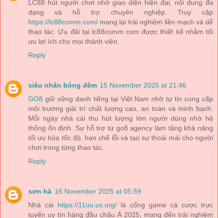
LC88 hút người chơi nhờ giao diện hiện đại, nội dung đa
dạng và hỗ trợ chuyên nghiệp. Truy cập
https://lc88comm.com/
mang lại trải nghiệm liền mạch và dễ
thao tác. Ưu đãi tại lc88comm com được thiết kế nhằm tối
ưu lợi ích cho mọi thành viên.
Reply
siêu nhân bóng đêm
15 November 2025 at 21:46
GO8
giữ vững danh tiếng tại Việt Nam nhờ tự tin cung cấp
môi trường giải trí chất lượng cao, an toàn và minh bạch.
Mỗi ngày nhà cái thu hút lượng lớn người dùng nhờ hệ
thống ổn định. Sự hỗ trợ từ go8 agency làm tăng khả năng
tối ưu hóa tốc độ, hạn chế lỗi và tạo sự thoải mái cho người
chơi trong từng thao tác.
Reply
sơn hà
16 November 2025 at 05:59
Nhà cái
https://11uu.us.org/
là cổng game cá cược trực
tuyến uy tín hàng đầu châu Á 2025, mang đến trải nghiệm