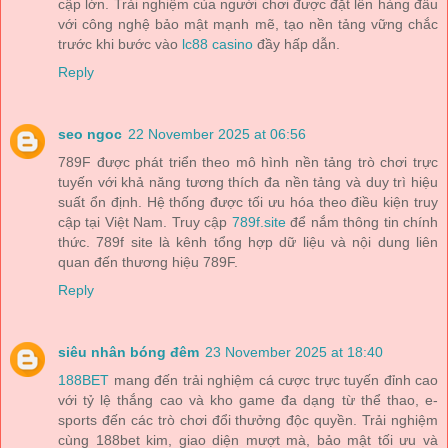
cập lớn. Trải nghiệm của người chơi được đặt lên hàng đầu
với công nghệ bảo mật mạnh mẽ, tạo nền tảng vững chắc
trước khi bước vào
lc88 casino
đầy hấp dẫn.
Reply
seo ngoc
22 November 2025 at 06:56
789F được phát triển theo mô hình nền tảng trò chơi trực
tuyến với khả năng tương thích đa nền tảng và duy trì hiệu
suất ổn định. Hệ thống được tối ưu hóa theo điều kiện truy
cập tại Việt Nam. Truy cập
789f.site
để nắm thông tin chính
thức. 789f site là kênh tổng hợp dữ liệu và nội dung liên
quan đến thương hiệu 789F.
Reply
siêu nhân bóng đêm
23 November 2025 at 18:40
188BET
mang đến trải nghiệm cá cược trực tuyến đỉnh cao
với tỷ lệ thắng cao và kho game đa dạng từ thể thao, e-
sports đến các trò chơi đổi thưởng độc quyền. Trải nghiệm
cùng 188bet kim, giao diện mượt mà, bảo mật tối ưu và