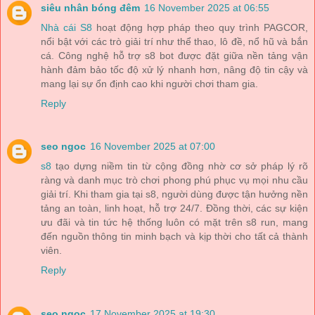
siêu nhân bóng đêm
16 November 2025 at 06:55
Nhà cái S8
hoạt động hợp pháp theo quy trình PAGCOR,
nổi bật với các trò giải trí như thể thao, lô đề, nổ hũ và bắn
cá. Công nghệ hỗ trợ s8 bot được đặt giữa nền tảng vận
hành đảm bảo tốc độ xử lý nhanh hơn, nâng độ tin cậy và
mang lại sự ổn định cao khi người chơi tham gia.
Reply
seo ngoc
16 November 2025 at 07:00
s8
tạo dựng niềm tin từ cộng đồng nhờ cơ sở pháp lý rõ
ràng và danh mục trò chơi phong phú phục vụ mọi nhu cầu
giải trí. Khi tham gia tại s8, người dùng được tận hưởng nền
tảng an toàn, linh hoạt, hỗ trợ 24/7. Đồng thời, các sự kiện
ưu đãi và tin tức hệ thống luôn có mặt trên s8 run, mang
đến nguồn thông tin minh bạch và kịp thời cho tất cả thành
viên.
Reply
seo ngoc
17 November 2025 at 19:30