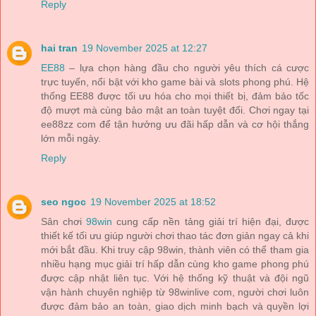
Reply
hai tran
19 November 2025 at 12:27
EE88
– lựa chọn hàng đầu cho người yêu thích cá cược
trực tuyến, nổi bật với kho game bài và slots phong phú. Hệ
thống EE88 được tối ưu hóa cho mọi thiết bị, đảm bảo tốc
độ mượt mà cùng bảo mật an toàn tuyệt đối. Chơi ngay tại
ee88zz com để tận hưởng ưu đãi hấp dẫn và cơ hội thắng
lớn mỗi ngày.
Reply
seo ngoc
19 November 2025 at 18:52
Sân chơi
98win
cung cấp nền tảng giải trí hiện đại, được
thiết kế tối ưu giúp người chơi thao tác đơn giản ngay cả khi
mới bắt đầu. Khi truy cập 98win, thành viên có thể tham gia
nhiều hạng mục giải trí hấp dẫn cùng kho game phong phú
được cập nhật liên tục. Với hệ thống kỹ thuật và đội ngũ
vận hành chuyên nghiệp từ 98winlive com, người chơi luôn
được đảm bảo an toàn, giao dịch minh bạch và quyền lợi