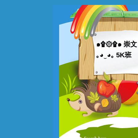
๑۩۞۩๑ 崇文 
｡◕‿◕｡ 5K班