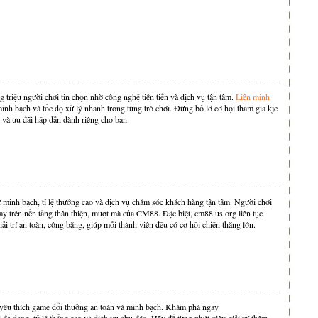
g triệu người chơi tin chọn nhờ công nghệ tiên tiến và dịch vụ tận tâm.
Liên minh
nh bạch và tốc độ xử lý nhanh trong từng trò chơi. Đừng bỏ lỡ cơ hội tham gia kjc
và ưu đãi hấp dẫn dành riêng cho bạn.
 minh bạch, tỉ lệ thưởng cao và dịch vụ chăm sóc khách hàng tận tâm. Người chơi
gay trên nền tảng thân thiện, mượt mà của CM88. Đặc biệt, cm88 us org liên tục
 trí an toàn, công bằng, giúp mỗi thành viên đều có cơ hội chiến thắng lớn.
 yêu thích game đổi thưởng an toàn và minh bạch. Khám phá ngay