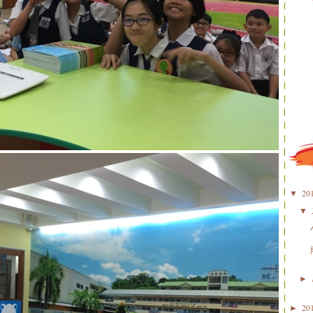
20
▼
▼
►
20
►