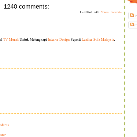
1240 comments:
1 – 200 of 1240
Newer›
Newest»
P
C
al
TV Murah
Untuk Melengkapi
Interior Design
Seperti
Leather Sofa Malaysia
.
udents
n
ster