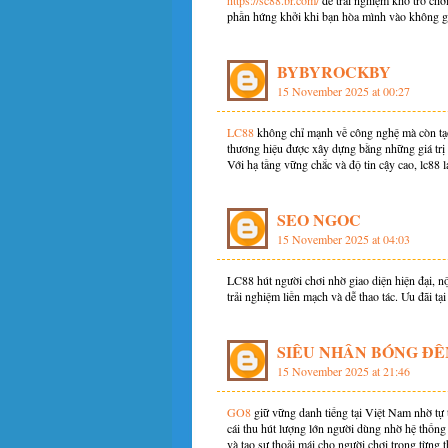
https://sc88.br.com/
để trải nghiệm kho trò chơi
phần hứng khởi khi bạn hòa mình vào không g
BYBYROCKBY
15 November 2025 at 00:27
LC88
không chỉ mạnh về công nghệ mà còn tạo 
thương hiệu được xây dựng bằng những giá trị
Với hạ tầng vững chắc và độ tin cậy cao, lc88 
SEO NGOC
15 November 2025 at 04:03
LC88 hút người chơi nhờ giao diện hiện đại, n
trải nghiệm liền mạch và dễ thao tác. Ưu đãi t
SIÊU NHÂN BÓNG Đ
15 November 2025 at 21:46
GO8
giữ vững danh tiếng tại Việt Nam nhờ tự t
cái thu hút lượng lớn người dùng nhờ hệ thống 
và tạo sự thoải mái cho người chơi trong từng t