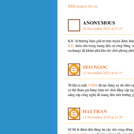
IEEE projects for cse
ANONYMOUS
10 November 2025 at 07:47
KJC là thương hiệu giải trí trực tuyến được hàn
KJC
luôn chú trọng mang đến sự công bằng, mi
exchange để khám phá kho trò chơi phong phú 
SEO NGOC
12 November 2025 at 01:15
Từ khi ra mắt,
CM88
đã tạo dựng uy tín nhờ sự
có thể tham gia hàng trăm trò chơi đẳng cấp n
nâng cấp công nghệ để mang đến môi trường giải
HAI TRAN
12 November 2025 at 11:29
SC88 là điểm đến đáng tin cậy cho cộng đồng