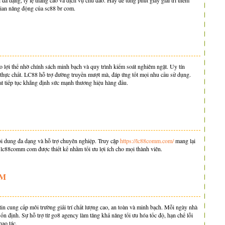
 đa dạng, tỷ lệ thắng cao và dịch vụ chu đáo. Hãy để từng phút giây giải trí thêm
ian năng động của sc88 br com.
lợi thế nhờ chính sách minh bạch và quy trình kiểm soát nghiêm ngặt. Uy tín
 thực chất. LC88 hỗ trợ đường truyền mượt mà, đáp ứng tốt mọi nhu cầu sử dụng.
lat tiếp tục khẳng định sức mạnh thương hiệu hàng đầu.
ội dung đa dạng và hỗ trợ chuyên nghiệp. Truy cập
https://lc88comm.com/
mang lại
ại lc88comm com được thiết kế nhằm tối ưu lợi ích cho mọi thành viên.
ÊM
in cung cấp môi trường giải trí chất lượng cao, an toàn và minh bạch. Mỗi ngày nhà
ổn định. Sự hỗ trợ từ go8 agency làm tăng khả năng tối ưu hóa tốc độ, hạn chế lỗi
hao tác.