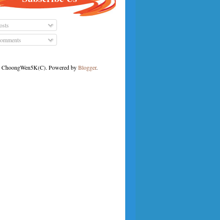
osts
omments
ChoongWen5K(C). Powered by
Blogger
.