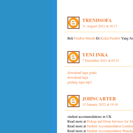
TRENDSOFA
31 August 2021 at 18:17
Beli
Perabot Murah
Di
Kedai Perabot
Yang Ju
YENI INKA
7 December 2021 at 05:51
download lagu gratis
download lagu
gudang lagu mp3
JOHNCARTER
15 January 2022 at 19:18
student accommodations in UK
Read more at
Pickup and Drop Services for St
Read more at
Student Accommodation Londo
Read more at
Student Accommodation Manche