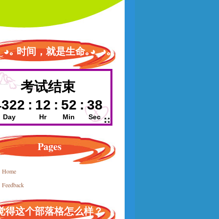
◕‿◕｡ 时间，就是生命｡◕‿◕｡
Pages
Home
Feedback
觉得这个部落格怎么样？