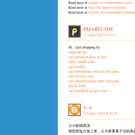
Read more at
Student Accommodation Leeds
Read more at
One stop shop for student
Read more at
Student Accommodation Edinbu
PIJARI.COM
11 April 2022 at 07:43
Hi.. i just dropping by
balap lari liar
cara membuat akun google
daftar mudik gratis
lagu healing
cara melepaskan cincin di jari manis
tarif tol trans jawa
cara menghilangkan filter rotoscope
apa itu klitih
cara membuat google form
G A
6 August 2024 at 20:44
小小歌唱表演
很想把短片放上来，让大家看看子仪的真