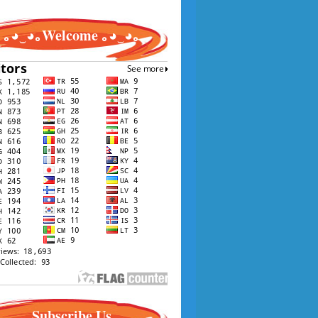
｡◕‿◕｡Welcome ｡◕‿◕｡
Subscribe Us